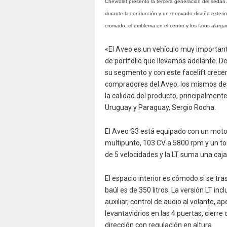
Chevrolet presentó la tercera generación del sedan
durante la conducción y un renovado diseño exterior
cromado, el emblema en el centro y los faros alarga
«El Aveo es un vehículo muy important
de portfolio que llevamos adelante. De
su segmento y con este facelift crec
compradores del Aveo, los mismos dest
la calidad del producto, principalmente
Uruguay y Paraguay, Sergio Rocha.
El Aveo G3 está equipado con un motor 1
multipunto, 103 CV a 5800 rpm y un to
de 5 velocidades y la LT suma una caj
El espacio interior es cómodo si se tra
baúl es de 350 litros. La versión LT in
auxiliar, control de audio al volante, a
levantavidrios en las 4 puertas, cierr
dirección con regulación en altura.