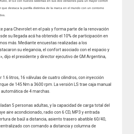
 Aveo, el G3 con nuevos sistemas en sus dos versiones para un mayor confort
 que destaca la parrilla distintiva de la marca en el mundo con un contorno
dos.
e para Chevrolet en el país y forma parte de la renovación
sde su llegada acá ha obtenido el 10% de participación en
emos más. Mediante encuestas realizadas a los
acaron su elegancia, el confort asociado con el espacio y
», dijo el presidente y director ejecutivo de GM Argentina,
.6 litros, 16 válvulas de cuatro cilindros, con inyección
rque de 145 Nm a 3600 rpm. La versión LS trae caja manual
a automática de 4 marchas.
sladan 5 personas adultas, y la capacidad de carga total del
cluye aire acondicionado, radio con 6 CD, MP3 y entrada
pertura de baúl a distancia, asiento trasero abatible 60/40,
e centralizado con comando a distancia y columna de