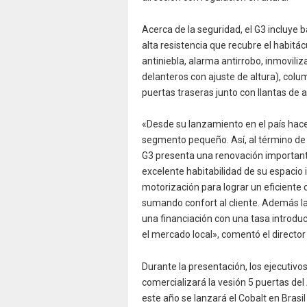
Acerca de la seguridad, el G3 incluye 
alta resistencia que recubre el habitácu
antiniebla, alarma antirrobo, inmovili
delanteros con ajuste de altura), col
puertas traseras junto con llantas de a
«Desde su lanzamiento en el país hace s
segmento pequeño. Así, al término de
G3 presenta una renovación importante
excelente habitabilidad de su espacio i
motorización para lograr un eficient
sumando confort al cliente. Además la
una financiación con una tasa introduc
el mercado local», comentó el director
Durante la presentación, los ejecutiv
comercializará la vesión 5 puertas de
este año se lanzará el Cobalt en Bras