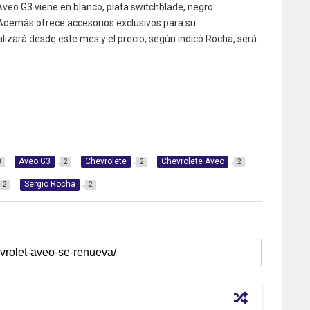
veo G3 viene en blanco, plata switchblade, negro
 Además ofrece accesorios exclusivos para su
alizará desde este mes y el precio, según indicó Rocha, será
Aveo G3
Chevrolete
Chevrolete Aveo
8
2
2
2
Sergio Rocha
2
2