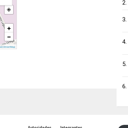
2.
3.
+
−
4.
penStreetMap
5.
6.
Autoridades
Integrantes