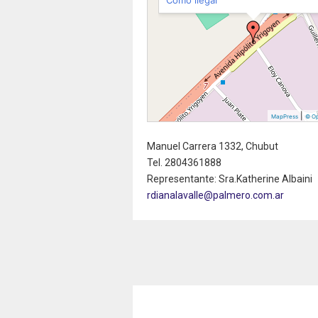
|
MapPress
© O
Manuel Carrera 1332, Chubut
Tel. 2804361888
Representante: Sra.Katherine Albaini
rdianalavalle@palmero.com.ar