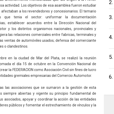
2.
a actividad. Los objetivos de esa asamblea fueron estudiar
e afectaban a los revendedores y concesionarios. El temario
3.
es que tenia el sector: uniformar la documentación
cias; establecer acuerdos entre la Dirección Nacional del
tor y los distintos organismos nacionales, provinciales y
giera las relaciones comerciales entre fabricas, terminales y
4.
 las ventas de automóviles usados; defensa del comerciante
es o clandestinos.
5.
mbre en la ciudad de Mar del Plata, se realizó la reunión
ión tomada el día 15 de octubre en la Convención Nacional de
ear la FEDERACION como Asociación Civil sin fines de lucro
entidades gremiales empresarias del Comercio Automotor.
6.
s las asociaciones que se sumaron a la gestión de esta
 siempre abiertas y vigente su principio fundamental de
us asociados, apoyar y coordinar la acción de las entidades
eres públicos y fomentar el estrechamiento de vínculos y la