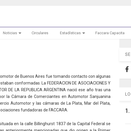
Noticias
Circulares
Estadísticas
Faccara Capacita
SE
utomotor de Buenos Aires fue tomando contacto con algunas
 ya estaban conformadas. La FEDERACION DE ASOCIACIONES Y
 DE LA REPUBLICA ARGENTINA nació ese año tras una
LO
 por la Cámara de Comerciantes en Automotor Sanjuanina
cio Automotor y las cámaras de La Plata, Mar del Plata,
1.
asociaciones fundadoras de FACCARA.
situada en la calle Billinghurst 1837 de la Capital Federal se
ras anteriormente mencionadas que dio origen a la Primer