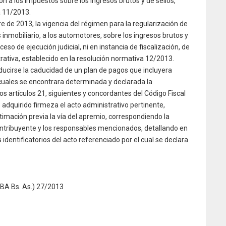
n a los impuestos sobre los ingresos brutos y de sellos,
a 11/2013.
re de 2013, la vigencia del régimen para la regularización de
nmobiliario, a los automotores, sobre los ingresos brutos y
eso de ejecución judicial, ni en instancia de fiscalización, de
rativa, establecido en la resolución normativa 12/2013.
ducirse la caducidad de un plan de pagos que incluyera
cuales se encontrara determinada y declarada la
los artículos 21, siguientes y concordantes del Código Fiscal
o adquirido firmeza el acto administrativo pertinente,
timación previa la vía del apremio, correspondiendo la
contribuyente y los responsables mencionados, detallando en
identificatorios del acto referenciado por el cual se declara
A Bs. As.) 27/2013