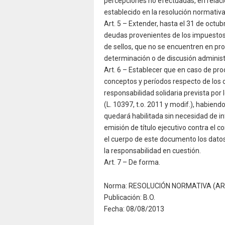
percepciones no efectuadas, en relació
establecido en la resolución normativ
Art. 5 – Extender, hasta el 31 de octub
deudas provenientes de los impuestos i
de sellos, que no se encuentren en proc
determinación o de discusión administ
Art. 6 – Establecer que en caso de pro
conceptos y períodos respecto de los 
responsabilidad solidaria prevista por 
(L. 10397, t.o. 2011 y modif.), habiend
quedará habilitada sin necesidad de in
emisión de título ejecutivo contra el 
el cuerpo de este documento los datos 
la responsabilidad en cuestión.
Art. 7 – De forma.
Norma: RESOLUCIÓN NORMATIVA (ARB
Publicación: B.O.
Fecha: 08/08/2013