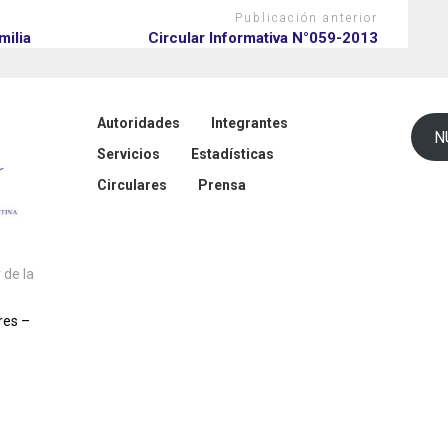
Publicación anterior
milia
Circular Informativa N°059-2013
Autoridades
Integrantes
N
Servicios
Estadísticas
Circulares
Prensa
de la
res –