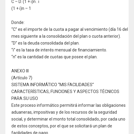
C – D. (1 + i)n . i
(1 + i)n – 1
Donde:
“C” es el importe de la cuota a pagar al vencimiento (día 16 del
mes siguiente a la consolidación del plan o cuota anterior).
“D” es la deuda consolidada del plan.
“i” es la tasa de interés mensual de financiamiento.
“n” es la cantidad de cuotas que posee el plan.
ANEXO III
(Artículo 7)
SISTEMA INFORMÁTICO “MIS FACILIDADES”
CARACTERÍSTICAS, FUNCIONES Y ASPECTOS TÉCNICOS
PARA SU USO
Este proceso informático permitirá informar las obligaciones
aduaneras, impositivas y de los recursos de la seguridad
social, y determinar el monto total consolidado, por cada uno
de estos conceptos, por el que se solicitará un plan de
facilidades de pago.