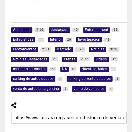
Actualidad
destacado
Entertainment
3165
40
33
Estadísticas
Interior
Investigación
11
20
15
Lanzamientos
Mercado
Noticias
2381
3063
3218
Noticias Destacadas
Prensa
Videos
28
2972
12
mercado automotor
NA
Nuestros Autos
27
8
9
ranking de autos usados
ranking de venta de autos
1
1
venta de autos en argentina
venta de vehículos
5
4