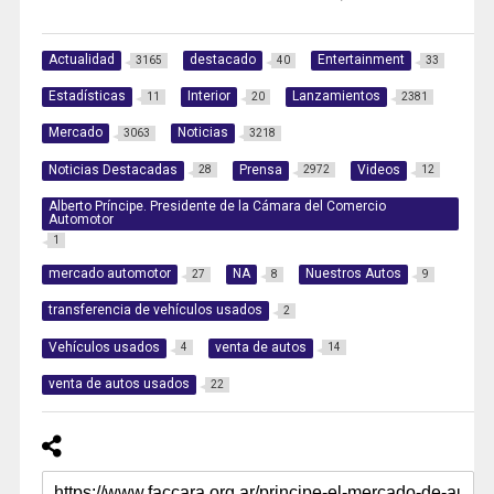
Actualidad
destacado
Entertainment
3165
40
33
Estadísticas
Interior
Lanzamientos
11
20
2381
Mercado
Noticias
3063
3218
Noticias Destacadas
Prensa
Videos
28
2972
12
Alberto Príncipe. Presidente de la Cámara del Comercio
Automotor
1
mercado automotor
NA
Nuestros Autos
27
8
9
transferencia de vehículos usados
2
Vehículos usados
venta de autos
4
14
venta de autos usados
22