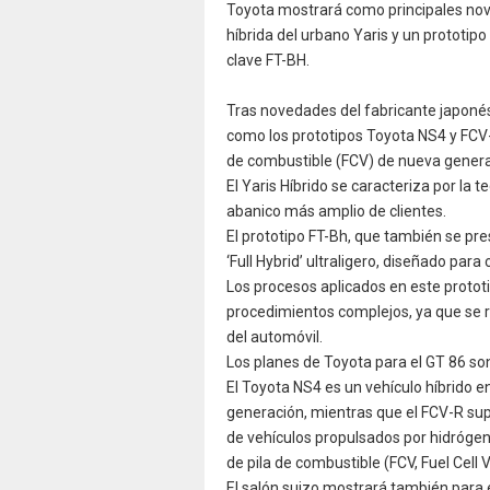
Toyota mostrará como principales nove
híbrida del urbano Yaris y un prototi
clave FT-BH.
Tras novedades del fabricante japonés
como los prototipos Toyota NS4 y FCV-R
de combustible (FCV) de nueva gener
El Yaris Híbrido se caracteriza por la 
abanico más amplio de clientes.
El prototipo FT-Bh, que también se pr
‘Full Hybrid’ ultraligero, diseñado par
Los procesos aplicados en este prototi
procedimientos complejos, ya que se 
del automóvil.
Los planes de Toyota para el GT 86 son
El Toyota NS4 es un vehículo híbrido e
generación, mientras que el FCV-R sup
de vehículos propulsados por hidrógen
de pila de combustible (FCV, Fuel Cell 
El salón suizo mostrará también para e