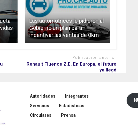
queta
Las automotrices le pidieron al
 vidas
Gobierno un plan para
incentivar las ventas de 0km
Publicación anterior
su
Renault Fluence Z.E. En Europa, el futuro
ya llegó
Autoridades
Integrantes
N
Servicios
Estadísticas
Circulares
Prensa