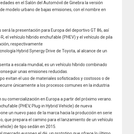
dades en el Salón del Automóvil de Ginebra la versión
po de modelo urbano de bajas emisiones, con el nombre en
 será la presentación para Europa del deportivo GT 86, así
, el vehículo híbrido enchufable (PHEV) y el vehículo de pila
ación, respectivamente
tecnología Hybrid Synergy Drive de Toyota, al alcance de un
esenta a escala mundial, es un vehículo híbrido combinado
a conseguir unas emisiones reducidas.
po evitan el uso de materiales sofisticados y costosos o de
recurre únicamente a los procesos comunes en la industria
 su comercialización en Europa a partir del próximo verano.
nchufable (PHEV, Plug-in Hybrid Vehicle) de nueva
one un nuevo paso de la marca hacia la producción en serie
o, que prepara el camino para el lanzamiento de un vehículo
Vehicle) de tipo sedán en 2015.
l mercado europeo el diji, un prototipo que ofrece lo último