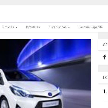
Noticias
Circulares
Estadísticas
Faccara Capacita
SE
LO
1.