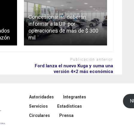
Concesionarias deberán
informar a la UIF por
ados
operaciones de más de $ 300
razón
mil
Publicación anterior
Ford lanza el nuevo Kuga y suma una
versión 4×2 más económica
Autoridades
Integrantes
N
Servicios
Estadísticas
Circulares
Prensa