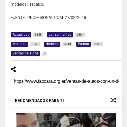
modelos», recalcó.
FUENTE: IPROFESIONAL.COM 27/02/2018
Actualidad
Lanzamientos
3165
2381
Mercado
Noticias
Prensa
3063
3218
2972
Ventas de autos
4
RECOMENDADOS PARA TI