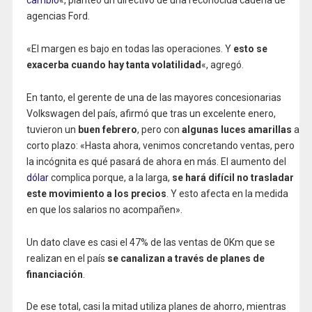
cambio
«, planteó un directivo de una reconocida cadena de
agencias Ford.
«El margen es bajo en todas las operaciones. Y
esto se
exacerba cuando hay tanta volatilidad
«, agregó.
En tanto, el gerente de una de las mayores concesionarias
Volkswagen del país, afirmó que tras un excelente enero,
tuvieron un
buen febrero
, pero con
algunas luces amarillas
a
corto plazo: «Hasta ahora, venimos concretando ventas, pero
la incógnita es qué pasará de ahora en más. El aumento del
dólar
complica porque, a la larga,
se hará difícil no trasladar
este movimiento a los precios
. Y esto afecta en la medida
en que los salarios no acompañen».
Un dato clave es casi el 47% de las ventas de 0Km que se
realizan en el país
se canalizan a través de planes de
financiación
.
De ese total, casi la mitad utiliza planes de ahorro, mientras