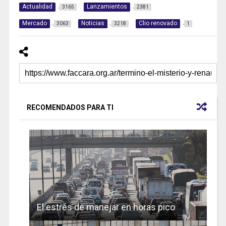
Actualidad
Lanzamientos
3165
2381
Mercado
Noticias
Clio renovado
3063
3218
1
RECOMENDADOS PARA TI
El estrés de manejar en horas pico