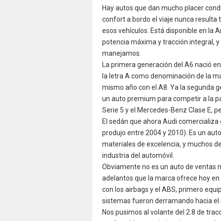
Hay autos que dan mucho placer condu
confort a bordo el viaje nunca resulta
esos vehículos. Está disponible en la 
potencia máxima y tracción integral, y
manejamos.
La primera generación del A6 nació en
la letra A como denominación de la m
mismo año con el A8. Ya la segunda g
un auto premium para competir a la pa
Serie 5 y el Mercedes-Benz Clase E, p
El sedán que ahora Audi comercializa e
produjo entre 2004 y 2010). Es un auto
materiales de excelencia, y muchos de
industria del automóvil.
Obviamente no es un auto de ventas mas
adelantos que la marca ofrece hoy en 
con los airbags y el ABS, primero equi
sistemas fueron derramando hacia el 
Nos pusimos al volante del 2.8 de trac