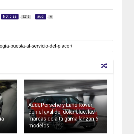
Noticias
audi
3218
6
Audi, Porsche y Land Rover:
con el aval del dólar blue, las
ia
marcas de alta gama lanzan 6
modelos