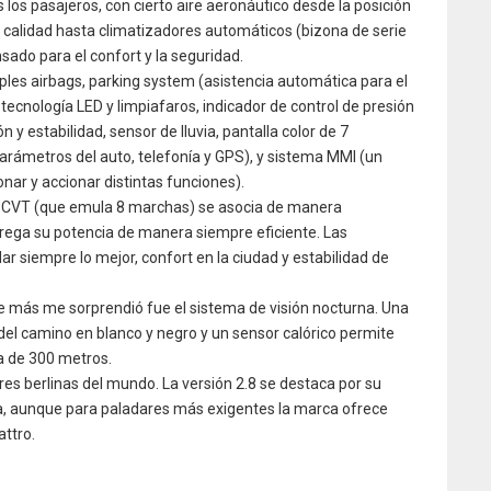
 los pasajeros, con cierto aire aeronáutico desde la posición
 calidad hasta climatizadores automáticos (bizona de serie
sado para el confort y la seguridad.
ples airbags, parking system (asistencia automática para el
ecnología LED y limpiafaros, indicador de control de presión
 y estabilidad, sensor de lluvia, pantalla color de 7
arámetros del auto, telefonía y GPS), y sistema MMI (un
nar y accionar distintas funciones).
ic CVT (que emula 8 marchas) se asocia de manera
trega su potencia de manera siempre eficiente. Las
r siempre lo mejor, confort en la ciudad y estabilidad de
e más me sorprendió fue el sistema de visión nocturna. Una
del camino en blanco y negro y un sensor calórico permite
ia de 300 metros.
res berlinas del mundo. La versión 2.8 se destaca por su
cia, aunque para paladares más exigentes la marca ofrece
attro.