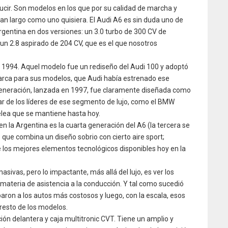
cir. Son modelos en los que por su calidad de marcha y
 tan largo como uno quisiera. El Audi A6 es sin duda uno de
Argentina en dos versiones: un 3.0 turbo de 300 CV de
 un 2.8 aspirado de 204 CV, que es el que nosotros
 1994. Aquel modelo fue un rediseño del Audi 100 y adoptó
arca para sus modelos, que Audi había estrenado ese
eneración, lanzada en 1997, fue claramente diseñada como
r de los líderes de ese segmento de lujo, como el BMW
elea que se mantiene hasta hoy.
n la Argentina es la cuarta generación del A6 (la tercera se
 que combina un diseño sobrio con cierto aire sport;
 los mejores elementos tecnológicos disponibles hoy en la
ivas, pero lo impactante, más allá del lujo, es ver los
materia de asistencia a la conducción. Y tal como sucedió
paron a los autos más costosos y luego, con la escala, esos
resto de los modelos.
ción delantera y caja multitronic CVT. Tiene un amplio y