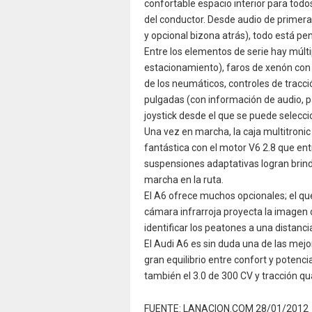
confortable espacio interior para todos
del conductor. Desde audio de primera
y opcional bizona atrás), todo está pen
Entre los elementos de serie hay múlti
estacionamiento), faros de xenón con t
de los neumáticos, controles de tracción
pulgadas (con información de audio, p
joystick desde el que se puede seleccio
Una vez en marcha, la caja multitron
fantástica con el motor V6 2.8 que en
suspensiones adaptativas logran brinda
marcha en la ruta.
El A6 ofrece muchos opcionales; el qu
cámara infrarroja proyecta la imagen 
identificar los peatones a una distanc
El Audi A6 es sin duda una de las mejo
gran equilibrio entre confort y poten
también el 3.0 de 300 CV y tracción qu
FUENTE: LANACION.COM 28/01/2012