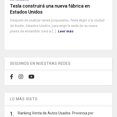
Tesla construirá una nueva fábrica en
Estados Unidos
Después de analizar varias propuestas, Tesla eligió a la ciudad
de Austin, Estados Unidos, para erigir la sede de su nueva
planta de ensamble. Será la [...]
Leer más
SEGUINOS EN NUESTRAS REDES
LO MAS VISTO
1.
Ranking Venta de Autos Usados. Provincia por