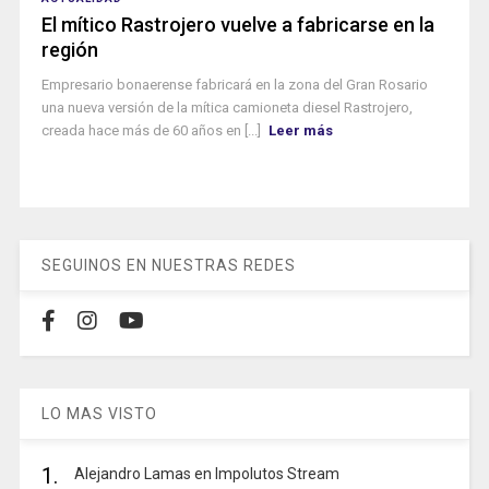
El mítico Rastrojero vuelve a fabricarse en la
región
Empresario bonaerense fabricará en la zona del Gran Rosario
una nueva versión de la mítica camioneta diesel Rastrojero,
creada hace más de 60 años en [...]
Leer más
SEGUINOS EN NUESTRAS REDES
LO MAS VISTO
1.
Alejandro Lamas en Impolutos Stream