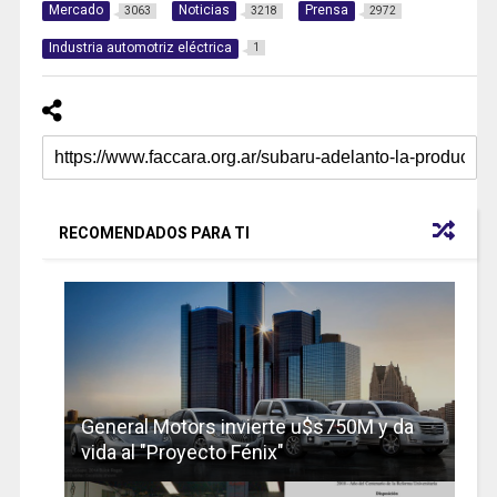
Mercado
Noticias
Prensa
3063
3218
2972
Industria automotriz eléctrica
1
RECOMENDADOS PARA TI
General Motors invierte u$s750M y da
vida al "Proyecto Fénix"