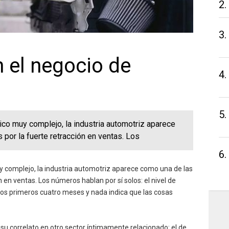
2.
3.
 el negocio de
4.
5.
ico muy complejo, la industria automotriz aparece
por la fuerte retracción en ventas. Los
6.
 complejo, la industria automotriz aparece como una de las
 en ventas. Los números hablan por sí solos: el nivel de
s primeros cuatro meses y nada indica que las cosas
su correlato en otro sector íntimamente relacionado: el de