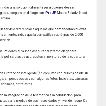
rindar una solución diferente para quienes desean
gital», asegura en diálogo con
iProUP
Mauro Zoladz, Head
entina.
un servicio diferencial a aquellos que demandaban nuevas
nzamiento, indica que la compañía recibió más de 2.000
ervicio.
consumidores al mundo asegurador y también genera
e la póliza: días de uso, costos y monitoreo de la cobertura
de Protección Inteligente (en conjunto con Zurich) desde su
e, en pocos pasos y con algunas fotos, bicicletas, cámaras
 consolas, entre otros.
 la integración de la telemática a la conducción, para
justada a la medida de sus necesidades y nivel de riesgo. De
e usuarios que dispone de este producto a través de