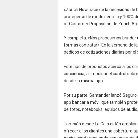
«Zurich Now nace de la necesidad de b
protegerse de modo sencillo y 100% di
of Customer Proposition de Zurich Arg
Y completa: «Nos propusimos brindar 
formas contratar». En la semana de la
pedidos de cotizaciones diarias por el s
Este tipo de productos acerca a los 
conciencia, al impulsar el control sobr
desde la misma app.
Por su parte, Santander lanzó Seguro 
app bancaria móvil que también proteg
de fotos, notebooks, equipos de audio,
También desde La Caja están ampliando
ofrecer a los clientes una cobertura a
hecho, está trabajando con un grupo d