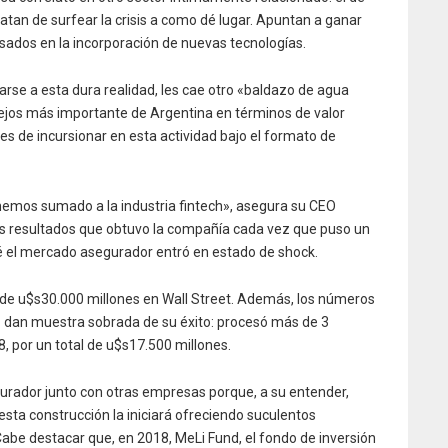
ratan de surfear la crisis a como dé lugar. Apuntan a ganar
sados en la incorporación de nuevas tecnologías.
se a esta dura realidad, les cae otro «baldazo de agua
 lejos más importante de Argentina en términos de valor
nes de incursionar en esta actividad bajo el formato de
emos sumado a la industria fintech», asegura su CEO
los resultados que obtuvo la compañía cada vez que puso un
é el mercado asegurador entró en estado de shock.
n de u$s30.000 millones en Wall Street. Además, los números
 dan muestra sobrada de su éxito: procesó más de 3
, por un total de u$s17.500 millones.
gurador junto con otras empresas porque, a su entender,
sta construcción la iniciará ofreciendo suculentos
 Cabe destacar que, en 2018, MeLi Fund, el fondo de inversión