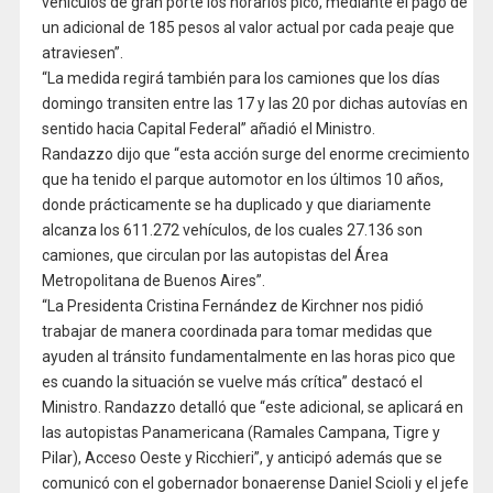
vehículos de gran porte los horarios pico, mediante el pago de
un adicional de 185 pesos al valor actual por cada peaje que
atraviesen”.
“La medida regirá también para los camiones que los días
domingo transiten entre las 17 y las 20 por dichas autovías en
sentido hacia Capital Federal” añadió el Ministro.
Randazzo dijo que “esta acción surge del enorme crecimiento
que ha tenido el parque automotor en los últimos 10 años,
donde prácticamente se ha duplicado y que diariamente
alcanza los 611.272 vehículos, de los cuales 27.136 son
camiones, que circulan por las autopistas del Área
Metropolitana de Buenos Aires”.
“La Presidenta Cristina Fernández de Kirchner nos pidió
trabajar de manera coordinada para tomar medidas que
ayuden al tránsito fundamentalmente en las horas pico que
es cuando la situación se vuelve más crítica” destacó el
Ministro. Randazzo detalló que “este adicional, se aplicará en
las autopistas Panamericana (Ramales Campana, Tigre y
Pilar), Acceso Oeste y Ricchieri”, y anticipó además que se
comunicó con el gobernador bonaerense Daniel Scioli y el jefe