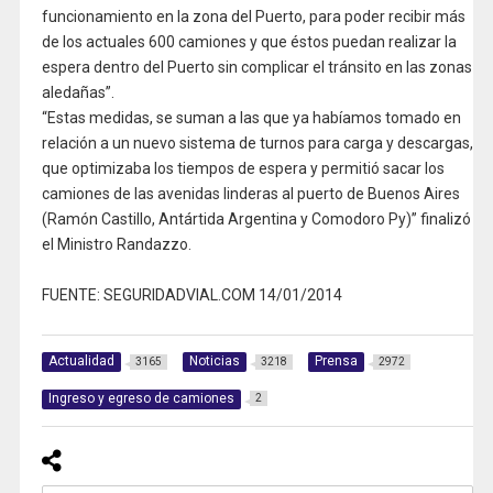
funcionamiento en la zona del Puerto, para poder recibir más
de los actuales 600 camiones y que éstos puedan realizar la
espera dentro del Puerto sin complicar el tránsito en las zonas
aledañas”.
“Estas medidas, se suman a las que ya habíamos tomado en
relación a un nuevo sistema de turnos para carga y descargas,
que optimizaba los tiempos de espera y permitió sacar los
camiones de las avenidas linderas al puerto de Buenos Aires
(Ramón Castillo, Antártida Argentina y Comodoro Py)” finalizó
el Ministro Randazzo.
FUENTE: SEGURIDADVIAL.COM 14/01/2014
Actualidad
Noticias
Prensa
3165
3218
2972
Ingreso y egreso de camiones
2