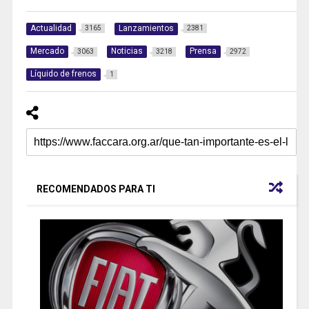
Actualidad
Lanzamientos
3165
2381
Mercado
Noticias
Prensa
3063
3218
2972
Líquido de frenos
1
RECOMENDADOS PARA TI