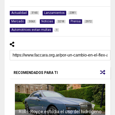
Actualidad
Lanzamientos
3165
2381
Mercado
Noticias
Prensa
3063
3218
2972
Automotrices evitan multas
1
RECOMENDADOS PARA TI
Rolls-Royce estudia el uso del hidrógeno