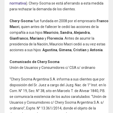
normativa
). Chery-Socma se está aferrando a esta medida
para rechazar la demanda de los clientes.
Chery-Socma
fue fundada en 2008 por el empresario
Franco
Macri
, quien antes de fallecer le cedió las acciones de la
compañía a sus hijos
Mauricio
,
Sandra
,
Alejandra
,
Gianfranco
,
Mariano
y
Florencia
. Antes de asumir la
presidencia de la Nación, Mauricio Macri cedió a su vez estas
acciones a sus hijos:
Agustina
,
Gimena
,
Cristian
y
Antonia
.
Comunicado de Chery Socma
Unión de Usuarios y Consumidores c/ CSA s/ ordinario
“Chery Socma Argentina S.A. informa a sus clientes que por
disposición del Sr. Juez a cargo del Juzg. Nac. de 1° Inst. en lo
Com. N° 19, Sec. N° 38, sito en Marcelo T. de Alvear 1840, P.B.
se comunica la existencia de los autos caratulados: “Unión de
Usuarios y Consumidores c/ Chery Socma Argentina S.A. s/
ordinario”, Expte. N° 13.361/2014, donde el objeto de la