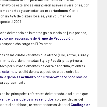
 en mayo de este año se anunciaron
nuevas inversiones
, con
 componentes
y
aumentar las exportaciones
. Como
 con un
42% de piezas locales
, y un
volumen de
specto al 2021.
cación del modelo de la marca gala sucedió en junio pasado,
aro
como responsable del
Grupo de Producción
,
 ocupar dicho cargo en El Palomar.
s de las cuatro variantes que ofrece (Like, Active, Allure y
 limitadas
, denominadas
Style
y
Roadtrip
. La primera,
stacó por sumar elementos de
corte deportivo
, mientras
de este mes
, resultó de una especie de cruza entre las
da la gama
se actualizó por última vez
hace poco más de
 su
equipamiento
.
o de los principales referentes del mercado, a tal punto que
o entre
los modelos más vendidos
, solo por detrás del
 sobre el hatchback, te recomendamos visitar el
Catálogo de