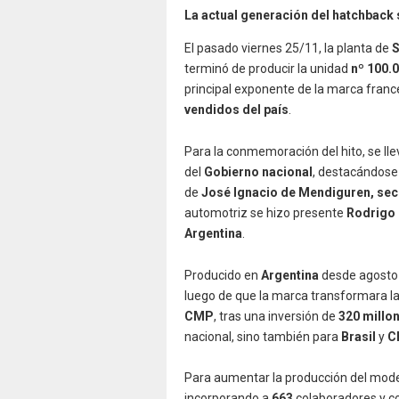
La actual generación del hatchback 
El pasado viernes 25/11, la planta de
S
terminó de producir la unidad
nº 100.
principal exponente de la marca franc
vendidos del país
.
Para la conmemoración del hito, se lle
del
Gobierno nacional
, destacándose
de
José Ignacio de Mendiguren, secr
automotriz se hizo presente
Rodrigo 
Argentina
.
Producido en
Argentina
desde agosto
luego de que la marca transformara la
CMP
, tras una inversión de
320 millo
nacional, sino también para
Brasil
y
C
Para aumentar la producción del mode
incorporando a
663
colaboradores y co