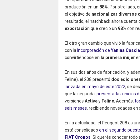
producción en un
88%
. Por otro lado,
el objetivo de
nacionalizar diversos
resultado, el hatchback ahora cuenta
exportación
que creció un
98%
con re
El otro gran cambio que vivió la fabri
con la
incorporación de
Yanina Casci
convirtiéndose en
la primera mujer
en
En sus dos años de fabricación, y ademá
Feline), el 208 presentó
dos ediciones
lanzada en mayo de este 2022
, se de
que la segunda,
presentada a inicios 
versiones
Active
y
Feline
. Además,
to
seis meses
, recibiendo novedades en
En la actualidad, el Peugeot 208 es un
está consolidado
en el segundo puest
FIAT Cronos
. Si querés conocer todo