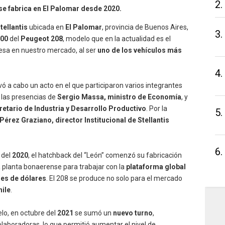
2.
se fabrica en El Palomar desde 2020.
tellantis
ubicada en
El Palomar
, provincia de Buenos Aires,
3.
000
del
Peugeot 208
, modelo que en la actualidad es el
esa en nuestro mercado, al ser
uno de los vehículos más
4.
vó a cabo un acto en el que participaron varios integrantes
 las presencias de
Sergio Massa, ministro de Economía
, y
etario de Industria y Desarrollo Productivo
. Por la
5.
Pérez Graziano, director Institucional de Stellantis
6.
 del
2020
, el hatchback del “León” comenzó su fabricación
 planta bonaerense para trabajar con la
plataforma global
nes de dólares
. El 208 se produce no solo para el mercado
hile
.
lo, en octubre del
2021
se sumó un
nuevo turno
,
laboradoras, lo que permitió aumentar el nivel de