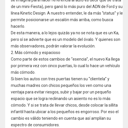
se imagina para hacer referencia al auto es decir que se trata
de un mini-Fiesta), pero ganó lo más puro del ADN de Ford y su
línea Kinetic Design. A nuestro entender, le da más “status” y le
permite posicionarse un escalón más arriba, como busca
hacerlo.
De esta manera, a lo lejos quizás ya no se nota que es un Ka,
pero sí se advierte que es un modelo del óvalo. Y quienes son
más observadores, podrán valorar la evolución.
2. Más cómodo y espacioso
Como parte de estos cambios de “esencia”, el nuevo Ka llega
por primera vez con cinco puertas, lo cual lo hace un vehículo
más cómodo.
Si bien los autos con tres puertas tienen su “clientela” y
muchas madres con chicos pequeños los ven como una
ventaja para evitar riesgos, subir y bajar por un pequeño
espacio que se logra reclinando un asiento no es lo más
cómodo. Y si se trata de llevar chicos, desde colocar la sillita
infantil hasta ubicar a los pequeños es engorroso. Por eso el
cambio es válido teniendo en cuenta que así amplían su
espectro de consumidores.