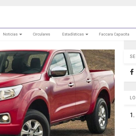
Noticias
Circulares
Estadísticas
Faccara Capacita
SE
LO
1.