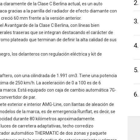
2.
a claramente de la Clase C Berlina actual, es un auto
taca gracias a la parrilla del radiador de efecto diamante con
 creció 60 mm frente a la versión anterior.
3.
del Avantgarde de la Clase C Berlina, con líneas bien
erales traseras que se integran destacando el carácter de
mo plateado que terminan de definir la alta calidad de sus
4.
gro, los delanteros con regulación eléctrica y kit de
5.
ftero, con una cilindrada de 1.991 cm3. Tiene una potencia
ima de 250 km/h. La aceleración de 0 a 100 es de 6
la marca. Está equipado con caja de cambio automática 7G-
6.
convertidor de par.
te exterior e interior AMG-Line, con llantas de aleación de
 modelos de la marca, es de emergencia Runflat, es decir, se
elocidad durante 80 kilómetros aproximadamente.
 luces de carretera adaptativas, techo corredizo
izador automático THERMATIC de dos zonas y paquete