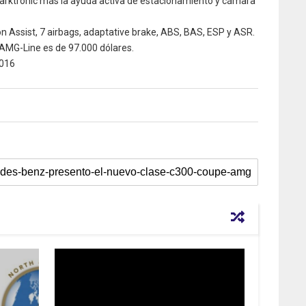
rktronic más la ayuda activa de estacionamiento y cámara
n Assist, 7 airbags, adaptative brake, ABS, BAS, ESP y ASR.
 AMG-Line es de 97.000 dólares.
016