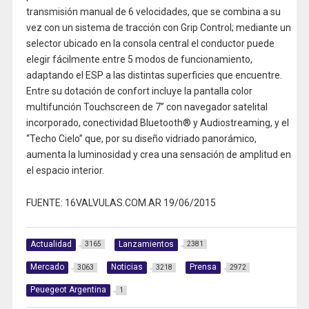
transmisión manual de 6 velocidades, que se combina a su
vez con un sistema de tracción con Grip Control; mediante un
selector ubicado en la consola central el conductor puede
elegir fácilmente entre 5 modos de funcionamiento,
adaptando el ESP a las distintas superficies que encuentre.
Entre su dotación de confort incluye la pantalla color
multifunción Touchscreen de 7” con navegador satelital
incorporado, conectividad Bluetooth® y Audiostreaming, y el
“Techo Cielo” que, por su diseño vidriado panorámico,
aumenta la luminosidad y crea una sensación de amplitud en
el espacio interior.
FUENTE: 16VALVULAS.COM.AR 19/06/2015
Actualidad
Lanzamientos
3165
2381
Mercado
Noticias
Prensa
3063
3218
2972
Peuegeot Argentina
1