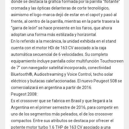
donde se destaca la gráfica formada por la parrilla “flotante”
cromada y las ópticas delanteras de corte tecnológico,
asimismo el logo-marca dejó de estar en el capot y pasó al
frente, al centro de la parrilla, mientras en la parte trasera la
“garra de león” se hace presente en los faros, que ahora
adoptan una forma más estilizada y horizontal.
En lo referido a la mecánica, la unidad exhibida en el stand
cuenta con el motor HDi de 163 CV asociado a la caja
automática secuencial de 6 velocidades. Su completo
equipamiento incluye pantalla color multifunción Touchscreen
de 7″ con navegador satelital incorporado, conectividad
Bluetooth®, Audiostreaming y Voice Control, techo solar
eléctrico y butacas calefaccionadas. El nuevo Peugeot 508 se
comercializará en argentina a partir de 2016.
Peugeot 2008:
Es el crossover que se fabrica en Brasil y que llegará a la
Argentina en el primer semestre de 2016, para competir en
uno de los segmentos más peleados, el de los croosover
compactos. Entre sus atributos se destaca por ofrecer el
potente motor turbo 1.6 THP de 163 CV asociado a una