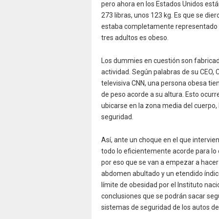
pero ahora en los Estados Unidos est
273 libras, unos 123 kg. Es que se di
estaba completamente representado l
tres adultos es obeso.
Los dummies en cuestión son fabricad
actividad. Según palabras de su CEO, 
televisiva CNN, una persona obesa ti
de peso acorde a su altura. Esto ocurr
ubicarse en la zona media del cuerpo,
seguridad.
Así, ante un choque en el que intervie
todo lo eficientemente acorde para lo 
por eso que se van a empezar a hacer
abdomen abultado y un etendido índice
límite de obesidad por el Instituto nac
conclusiones que se podrán sacar seg
sistemas de seguridad de los autos del