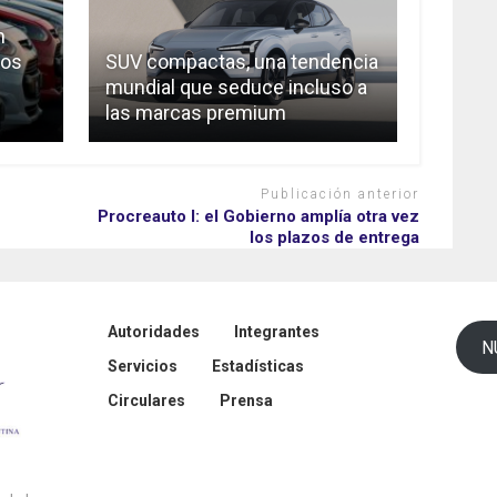
n
los
SUV compactas, una tendencia
mundial que seduce incluso a
las marcas premium
Publicación anterior
Procreauto I: el Gobierno amplía otra vez
los plazos de entrega
Autoridades
Integrantes
N
Servicios
Estadísticas
Circulares
Prensa