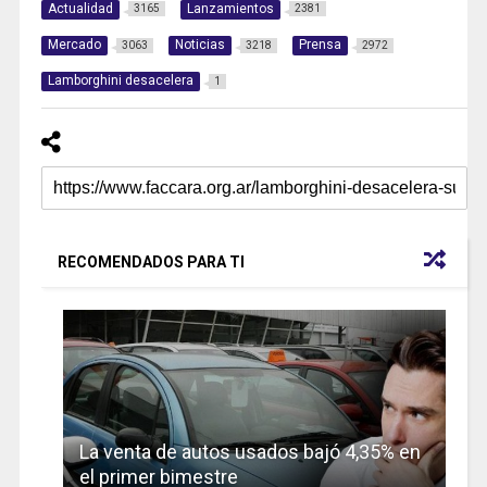
Actualidad
Lanzamientos
3165
2381
Mercado
Noticias
Prensa
3063
3218
2972
Lamborghini desacelera
1
RECOMENDADOS PARA TI
La venta de autos usados bajó 4,35% en
el primer bimestre