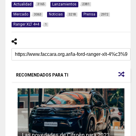
Actualidad
Lanzamientos
3165
2381
Mercado
Noticias
Prensa
3063
3218
2972
Ranger XLT 4×4
1
RECOMENDADOS PARA TI
Las novedades de Citroën para 2023