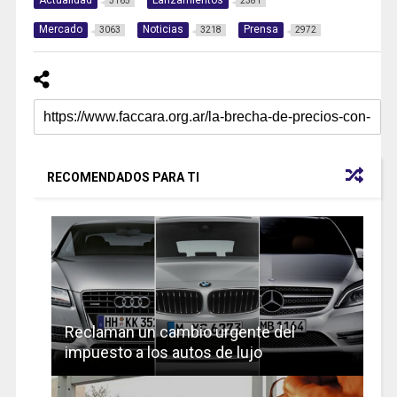
3165
2381
Mercado
Noticias
Prensa
3063
3218
2972
RECOMENDADOS PARA TI
Reclaman un cambio urgente del
impuesto a los autos de lujo