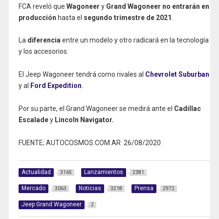
FCA reveló que
Wagoneer
y
Grand Wagoneer no entrarán en
producción
hasta el
segundo trimestre de 2021
.
La
diferencia
entre un modelo y otro radicará en la tecnología
y los accesorios.
El Jeep Wagoneer tendrá como rivales al
Chevrolet Suburban
y al
Ford Expedition
.
Por su parte, el Grand Wagoneer se medirá ante el
Cadillac
Escalade
y
Lincoln Navigator.
FUENTE; AUTOCOSMOS.COM.AR 26/08/2020
Actualidad
Lanzamientos
3165
2381
Mercado
Noticias
Prensa
3063
3218
2972
Jeep Grand Wagoneer
2