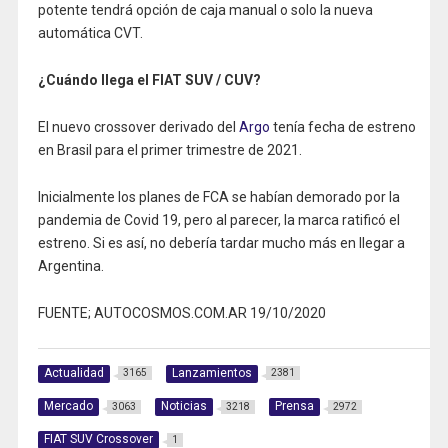
potente tendrá opción de caja manual o solo la nueva
automática CVT.
¿Cuándo llega el FIAT SUV / CUV?
El nuevo crossover derivado del
Argo
tenía fecha de estreno
en Brasil para el primer trimestre de 2021.
Inicialmente los planes de FCA se habían demorado por la
pandemia de Covid 19, pero al parecer, la marca ratificó el
estreno. Si es así, no debería tardar mucho más en llegar a
Argentina.
FUENTE; AUTOCOSMOS.COM.AR 19/10/2020
Actualidad
Lanzamientos
3165
2381
Mercado
Noticias
Prensa
3063
3218
2972
FIAT SUV Crossover
1