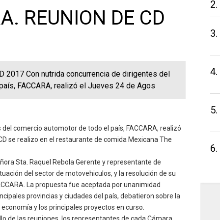
2.
A. REUNION DE CD
3.
4.
017 Con nutrida concurrencia de dirigentes del
país, FACCARA, realizó el Jueves 24 de Agos
5.
s del comercio automotor de todo el país, FACCARA, realizó
 CD se realizo en el restaurante de comida Mexicana The
6.
señora Sta. Raquel Rebola Gerente y representante de
ación del sector de motovehiculos, y la resolución de su
FACCARA. La propuesta fue aceptada por unanimidad
ncipales provincias y ciudades del país, debatieron sobre la
a economía y los principales proyectos en curso.
llo de las reuniones, los representantes de cada Cámara,