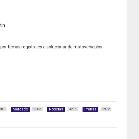
tin
por temas registrales a solucionar de motovehiculos
Mercado
Noticias
Prensa
381
3063
3218
2972