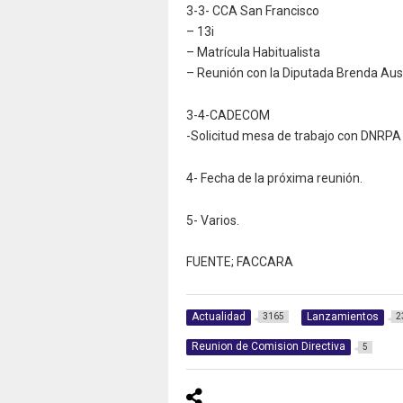
3-3- CCA San Francisco
– 13i
– Matrícula Habitualista
– Reunión con la Diputada Brenda Aus
3-4-CADECOM
-Solicitud mesa de trabajo con DNRPA 
4- Fecha de la próxima reunión.
5- Varios.
FUENTE; FACCARA
Actualidad
Lanzamientos
3165
2
Reunion de Comision Directiva
5