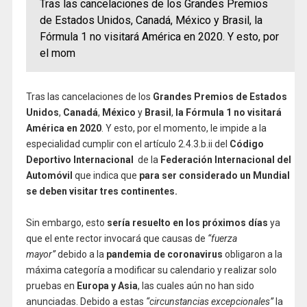
Tras las cancelaciones de los Grandes Premios
de Estados Unidos, Canadá, México y Brasil, la
Fórmula 1 no visitará América en 2020. Y esto, por
el mom
Tras las cancelaciones de los
Grandes Premios de Estados
Unidos
,
Canadá
,
México
y
Brasil
,
la Fórmula 1 no visitará
América en 2020
. Y esto, por el momento, le impide a la
especialidad cumplir con el artículo 2.4.3.b.ii del
Código
Deportivo Internacional
de la
Federación Internacional del
Automóvil
que indica que
para ser considerado un Mundial
se deben visitar tres continentes.
Sin embargo, esto
sería resuelto en los próximos días
ya
que el ente rector invocará que causas de
“fuerza
mayor”
debido a la
pandemia de coronavirus
obligaron a la
máxima categoría a modificar su calendario y realizar solo
pruebas en
Europa y Asia
, las cuales aún no han sido
anunciadas. Debido a estas
“circunstancias excepcionales”
la