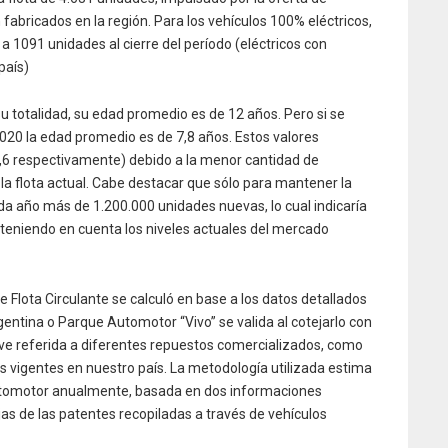
 fabricados en la región. Para los vehículos 100% eléctricos,
 a 1091 unidades al cierre del período (eléctricos con
país)
su totalidad, su edad promedio es de 12 años. Pero si se
2020 la edad promedio es de 7,8 años. Estos valores
,6 respectivamente) debido a la menor cantidad de
la flota actual. Cabe destacar que sólo para mantener la
a año más de 1.200.000 unidades nuevas, lo cual indicaría
 teniendo en cuenta los niveles actuales del mercado
 Flota Circulante se calculó en base a los datos detallados
gentina o Parque Automotor “Vivo” se valida al cotejarlo con
ve referida a diferentes repuestos comercializados, como
s vigentes en nuestro país. La metodología utilizada estima
utomotor anualmente, basada en dos informaciones
jas de las patentes recopiladas a través de vehículos