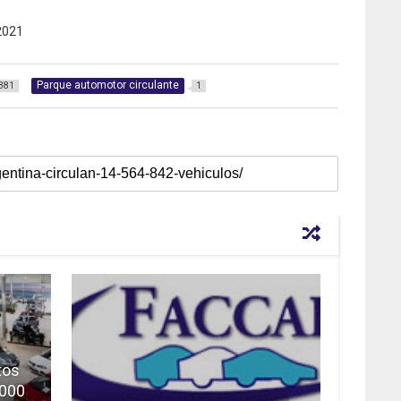
2021
Parque automotor circulante
381
1
tos
.000