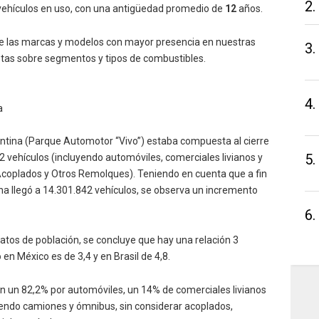
2.
ehículos en uso, con una antigüedad promedio de
12
años.
re las marcas y modelos con mayor presencia en nuestras
3.
etas sobre segmentos y tipos de combustibles.
4.
a
gentina (Parque Automotor “Vivo”) estaba compuesta al cierre
5.
2 vehículos (incluyendo automóviles, comerciales livianos y
Acoplados y Otros Remolques). Teniendo en cuenta que a fin
ina llegó a 14.301.842 vehículos, se observa un incremento
6.
atos de población, se concluye que hay una relación 3
 en México es de 3,4 y en Brasil de 4,8.
en un 82,2% por automóviles, un 14% de comerciales livianos
yendo camiones y ómnibus, sin considerar acoplados,