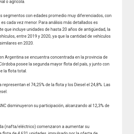
al o agrícola.
dos segmentos con edades promedio muy diferenciados, con
 es cada vez menor. Para análisis más detallados es
nte que incluye unidades de hasta 20 años de antigüedad, la
hículos, entre 2019 y 2020, ya que la cantidad de vehículos
similares en 2020.
0 en Argentina se encuentra concentrada en la provincia de
Córdoba posee la segunda mayor flota del país, y junto con
la flota total.
representan el 74,25% de la flota y los Diesel el 24,8%. Las
sel.
 GNC disminuyeron su participación, alcanzando al 12,3% de
ida (nafta/eléctrico) comenzaron a aumentar su
a flota de 4.631 unidades, impulsado por la oferta de