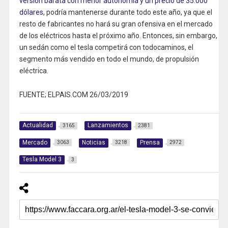
versión barata con menor autonomía y un precio de 35.000
dólares
, podría mantenerse durante todo este año, ya que el
resto de fabricantes no hará su gran ofensiva en el mercado
de los eléctricos hasta el próximo año. Entonces, sin embargo,
un sedán como el tesla competirá con todocaminos, el
segmento más vendido en todo el mundo, de propulsión
eléctrica.
FUENTE; ELPAIS.COM 26/03/2019
Actualidad
Lanzamientos
3165
2381
Mercado
Noticias
Prensa
3063
3218
2972
Tesla Model 3
3