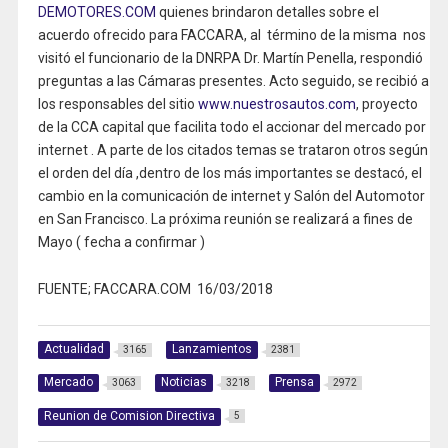
DEMOTORES.COM
quienes brindaron detalles sobre el
acuerdo ofrecido para FACCARA, al término de la misma nos
visitó el funcionario de la DNRPA Dr. Martín Penella, respondió
preguntas a las Cámaras presentes. Acto seguido, se recibió a
los responsables del sitio
www.nuestrosautos.com
, proyecto
de la CCA capital que facilita todo el accionar del mercado por
internet . A parte de los citados temas se trataron otros según
el orden del día ,dentro de los más importantes se destacó, el
cambio en la comunicación de internet y Salón del Automotor
en San Francisco. La próxima reunión se realizará a fines de
Mayo ( fecha a confirmar )
FUENTE; FACCARA.COM 16/03/2018
Actualidad
Lanzamientos
3165
2381
Mercado
Noticias
Prensa
3063
3218
2972
Reunion de Comision Directiva
5