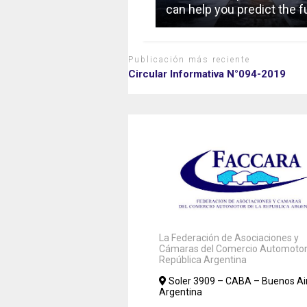
can help you predict the f
Publicación más reciente
Circular Informativa N°094-2019
La Federación de Asociaciones y
Cámaras del Comercio Automotor 
República Argentina
Soler 3909 – CABA – Buenos Ai
Argentina