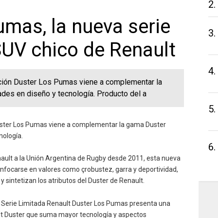
2.
mas, la nueva serie
3.
SUV chico de Renault
4.
ición Duster Los Pumas viene a complementar la
es en diseño y tecnología. Producto del a
5.
uster Los Pumas viene a complementar la gama Duster
nología.
6.
ult a la Unión Argentina de Rugby desde 2011, esta nueva
e enfocarse en valores como çrobustez, garra y deportividad,
y sintetizan los atributos del Duster de Renault.
 la Serie Limitada Renault Duster Los Pumas presenta una
ult Duster que suma mayor tecnología y aspectos