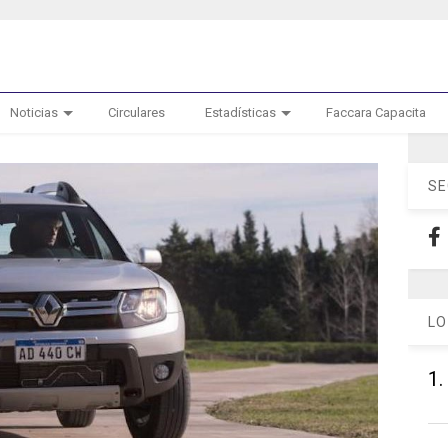
Noticias
Circulares
Estadísticas
Faccara Capacita
SE
LO
1.