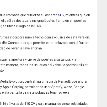
 grilla cromada que refuerza su aspecto
SUV
, mientras que en
y el baúl se destaca la insignia Duster. También en puertas
, se ubica el logo de la UAR.
umas incorpora nueva tecnología exclusiva de esta versión.
 «Be Connected» que permite estar enlazado con el Duster
d de llevar la llave encima.
zar la apertura y cierre de puertas a distancia, y la
esta manera, todos los usuarios del vehículo podrán utilizar
uto.
 Media Evolution, central multimedia de Renault, que ahora
 y Apple Carplay, permitiendo usar Spotify, Waze, Google
en la pantalla de siete pulgadas touchscreen.
6 16 válvulas de 110 CV y caja manual de cinco velocidades.