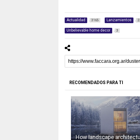
Actualidad
Lanzamientos
3165
2
Unbelievable home decor
3
RECOMENDADOS PARA TI
How landscape architect