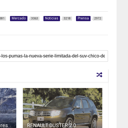
Mercado
Noticias
Prensa
381
3063
3218
2972
ures
RENAULT DUSTER 2.0