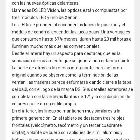
con las nuevas ópticas delanteras.
Llamadas DS LED Vision, las ópticas están compuestas por
tres módulos LED y uno de Xenón.
Los LEDs se prenden al encender las luces de posición y el
módulo de xenón al encender las luces bajas. Una ventaja es
que consumen hasta 67% menos, duran hasta 20 mil horas e
iluminan mucho más que las convencionales.
Desde el lateral hay un aspecto para destacar, que es la
sensación de movimiento que se genera aún estando quieto.
La parte de atrás es la menos interesante, pero se torna
original cuando se observa como la terminación de las
ventanillas traseras parece esfumarse dando cierre a la tapa
del baúl, con el logo de la marca DS. Sus detalles exteriores se
completan con las nuevas llantas de 17″ y la combinación de
colores que le da un estilo propio.
En el interior, las líneas se mantienen muy similares a la
primera generación. En el tablero se destacan tres relojes
frontales (velocímetro, tacómetro y un tercer cuadrante
digital), volante de cuero con apliques de símil aluminio y
butacas de cuero deportivas y calefaccionadas. Se cambió el