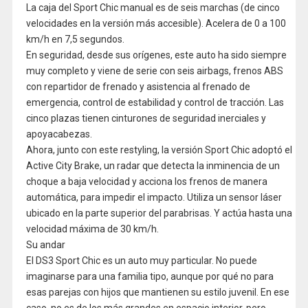
La caja del Sport Chic manual es de seis marchas (de cinco
velocidades en la versión más accesible). Acelera de 0 a 100
km/h en 7,5 segundos.
En seguridad, desde sus orígenes, este auto ha sido siempre
muy completo y viene de serie con seis airbags, frenos ABS
con repartidor de frenado y asistencia al frenado de
emergencia, control de estabilidad y control de tracción. Las
cinco plazas tienen cinturones de seguridad inerciales y
apoyacabezas.
Ahora, junto con este restyling, la versión Sport Chic adoptó el
Active City Brake, un radar que detecta la inminencia de un
choque a baja velocidad y acciona los frenos de manera
automática, para impedir el impacto. Utiliza un sensor láser
ubicado en la parte superior del parabrisas. Y actúa hasta una
velocidad máxima de 30 km/h.
Su andar
El DS3 Sport Chic es un auto muy particular. No puede
imaginarse para una familia tipo, aunque por qué no para
esas parejas con hijos que mantienen su estilo juvenil. En ese
caso, no es de los más grandes en espacio interior, pero