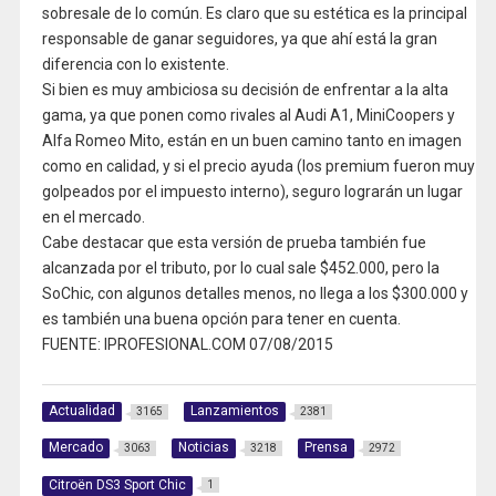
sobresale de lo común. Es claro que su estética es la principal
responsable de ganar seguidores, ya que ahí está la gran
diferencia con lo existente.
Si bien es muy ambiciosa su decisión de enfrentar a la alta
gama, ya que ponen como rivales al Audi A1, MiniCoopers y
Alfa Romeo Mito, están en un buen camino tanto en imagen
como en calidad, y si el precio ayuda (los premium fueron muy
golpeados por el impuesto interno), seguro lograrán un lugar
en el mercado.
Cabe destacar que esta versión de prueba también fue
alcanzada por el tributo, por lo cual sale $452.000, pero la
SoChic, con algunos detalles menos, no llega a los $300.000 y
es también una buena opción para tener en cuenta.
FUENTE: IPROFESIONAL.COM 07/08/2015
Actualidad
Lanzamientos
3165
2381
Mercado
Noticias
Prensa
3063
3218
2972
Citroën DS3 Sport Chic
1