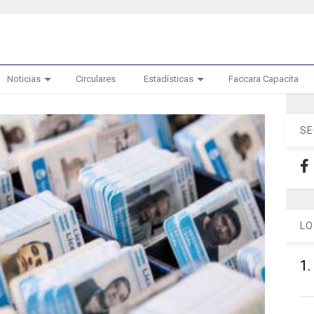
Noticias
Circulares
Estadísticas
Faccara Capacita
SE
LO
1.