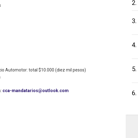
2.
s
3.
4.
5.
o Automotor: total $10.000 (diez mil pesos)
s
a:
cca-mandatarios@outlook.com
6.