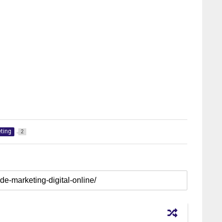
ting
2