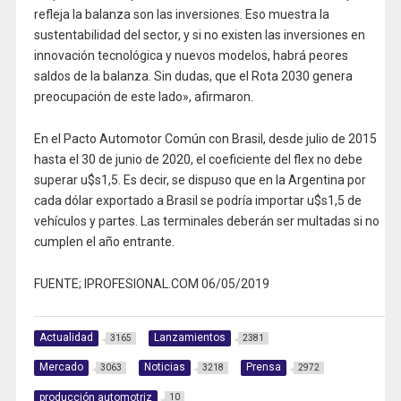
refleja la balanza son las inversiones. Eso muestra la
sustentabilidad del sector, y si no existen las inversiones en
innovación tecnológica y nuevos modelos, habrá peores
saldos de la balanza. Sin dudas, que el Rota 2030 genera
preocupación de este lado», afirmaron.
En el Pacto Automotor Común con Brasil, desde julio de 2015
hasta el 30 de junio de 2020, el coeficiente del flex no debe
superar u$s1,5. Es decir, se dispuso que en la Argentina por
cada dólar exportado a Brasil se podría importar u$s1,5 de
vehículos y partes. Las terminales deberán ser multadas si no
cumplen el año entrante.
FUENTE; IPROFESIONAL.COM 06/05/2019
Actualidad
Lanzamientos
3165
2381
Mercado
Noticias
Prensa
3063
3218
2972
producción automotriz
10