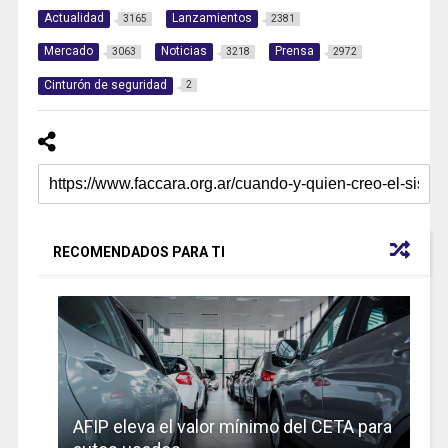
Actualidad
Lanzamientos
3165
2381
Mercado
Noticias
Prensa
3063
3218
2972
Cinturón de seguridad
2
RECOMENDADOS PARA TI
AFIP eleva el valor mínimo del CETA para