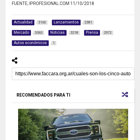
FUENTE; IPROFESIONAL.COM 11/10/2018
Actualidad
Lanzamientos
3165
2381
Mercado
Noticias
Prensa
3063
3218
2972
Autos económicos
1
RECOMENDADOS PARA TI