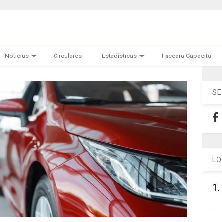
Noticias
Circulares
Estadísticas
Faccara Capacita
SE
LO
1.