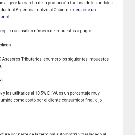
e aligere la marcha de la producción fue una de los pedidos
dustrial Argentina realizó al Gobierno
mediante un
ional
.
implica un insólito número de impuestos a pagar.
plican
 Asesores Tributarios, enumeró los siguientes impuestos
s:
A)
y los utilitarios al 10,5%.El IVA es un porcentaje muy
umido como costo por el cliente consumidor final, dijo
actura por parte de la terminal automotriz y trasladado al