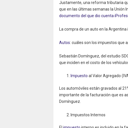
Justamente, una reforma tributaria qu
que en las últimas semanas la Unión In
documento del que dio cuenta iProfes
La compra de un auto en la Argentina 
Autos
: cuáles son los impuestos que a
Sebastián Domínguez, del estudio SDC
que inciden en el costo de los vehículo
Impuesto
al Valor Agregado (IV
Los automóviles están gravados al 21% 
importante de la facturación que es as
Domínguez.
Impuestos Internos
El
impuesto
interno es incluido en la f