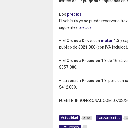
llantas de
17 pulgadas
, tapizados en
Los
precios
El vehículo ya se puede reservar a trav
siguientes
precios
:
– El
Cronos Drive
, con
motor
1.3
y ca
público de
$321.300
(con IVA incluido).
– El
Cronos Precisión
1.8 de 16 válvu
$357.000
.
– La versión
Precisión
1.8, pero con
c
$412.000.
FUENTE: IPROFESIONAL.COM 07/02/2
Actualidad
Lanzamientos
3165
2
Fiat Cronos
1