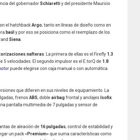
sencia del gobernador
Schiaretti
y del presidente Mauricio
on el hatchback
Argo
, tanto en líneas de diseño como en
ora
baúl
y por eso se posiciona como el reemplazo de los
Grand
Siena
.
orizaciones nafteras
. La primera de ellas es el Firefly
1.3
e 5 velocidades. El segundo impulsor es el E.torQ de
1.8
otor
puede elegirse con caja manual o con automática
rsiones que difieren en sus niveles de equipamiento. La
ulgadas, frenos
ABS
, doble
airbag
frontal y anclajes
Isofix
.
na pantalla multimedia de 7 pulgadas y sensor de
llantas de aleación de
16 pulgadas
, control de estabilidad y
egar un pack «
Premium
» que suma características como