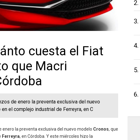
2.
3.
4.
nto cuesta el Fiat
to que Macri
5.
Córdoba
6.
nzos de enero la preventa exclusiva del nuevo
n el complejo industrial de Ferreyra, en C
 enero la preventa exclusiva del nuevo modelo
Cronos
, que
e
Ferreyra
, en Córdoba. Y este miércoles hizo la