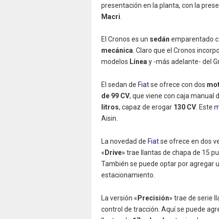
presentación en la planta, con la pre
Macri
.
El Cronos es un
sedán
emparentado c
mecánica
. Claro que el Cronos incorp
modelos
Línea
y -más adelante- del 
El sedan de
Fiat
se ofrece con dos
mot
de 99 CV
, que viene con caja manual d
litros
, capaz de erogar
130 CV
. Este
m
Aisin.
La novedad de
Fiat
se ofrece en dos ve
«
Drive
» trae llantas de chapa de 15 p
También se puede optar por agregar u
estacionamiento.
La versión «
Precisión
» trae de serie 
control de tracción. Aquí se puede agr