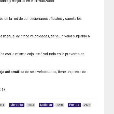
cuero
y mejoras en el climatizador.
és de la red de concesionarios oficiales y cuenta los
ja manual de cinco velocidades, tiene un valor sugerido al
las con la misma caja, está valuado en la preventa en
aja automática
de seis velocidades, tiene un precio de
018
Mercado
Noticias
Prensa
381
3063
3218
2972