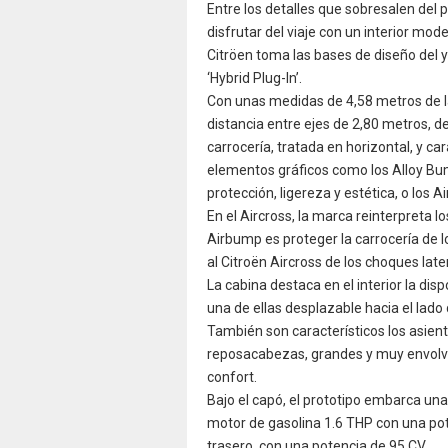
Entre los detalles que sobresalen del 
disfrutar del viaje con un interior mod
Citröen toma las bases de diseño del y
‘Hybrid Plug-In’.
Con unas medidas de 4,58 metros de la
distancia entre ejes de 2,80 metros, de
carrocería, tratada en horizontal, y c
elementos gráficos como los Alloy Bu
protección, ligereza y estética, o los Ai
En el Aircross, la marca reinterpreta l
Airbump es proteger la carrocería de 
al Citroën Aircross de los choques later
La cabina destaca en el interior la dis
una de ellas desplazable hacia el lado 
También son característicos los asien
reposacabezas, grandes y muy envolve
confort.
Bajo el capó, el prototipo embarca un
motor de gasolina 1.6 THP con una pote
trasero, con una potencia de 95 CV.