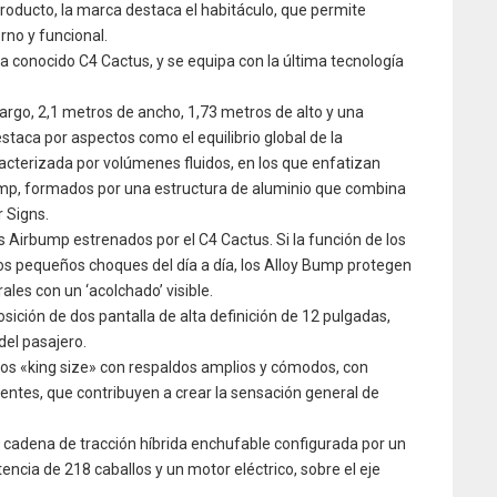
producto, la marca destaca el habitáculo, que permite
erno y funcional.
a conocido C4 Cactus, y se equipa con la última tecnología
rgo, 2,1 metros de ancho, 1,73 metros de alto y una
staca por aspectos como el equilibrio global de la
aracterizada por volúmenes fluidos, en los que enfatizan
mp, formados por una estructura de aluminio que combina
r Signs.
os Airbump estrenados por el C4 Cactus. Si la función de los
los pequeños choques del día a día, los Alloy Bump protegen
ales con un ‘acolchado’ visible.
posición de dos pantalla de alta definición de 12 pulgadas,
del pasajero.
tos «king size» con respaldos amplios y cómodos, con
ntes, que contribuyen a crear la sensación general de
a cadena de tracción híbrida enchufable configurada por un
ncia de 218 caballos y un motor eléctrico, sobre el eje