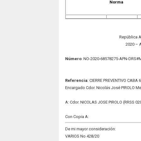
Norma
República A
2020 – 
Número
: NO-2020-68578275-APN-DRS#
Refere
nc
ia
: CIERRE PREVENTIVO CABA 65
Encargado Cdor. Nicolás José PIROLO Me d
A: Cdor. NICOLAS JOSE PIROLO (RRSS 02
Con Copia A:
De mi mayor consideración:
VARIOS No 428/20