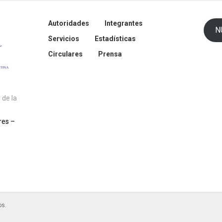
Autoridades
Integrantes
N
Servicios
Estadísticas
Circulares
Prensa
de la
res –
os.