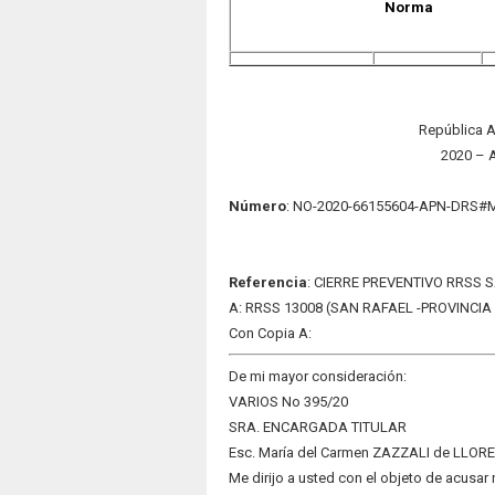
Norma
República A
2020 – 
Número
: NO-2020-66155604-APN-DRS#
Refere
nc
ia
: CIERRE PREVENTIVO RRSS S
A: RRSS 13008 (SAN RAFAEL -PROVINCI
Con Copia A:
De mi mayor consideración:
VARIOS No 395/20
SRA. ENCARGADA TITULAR
Esc. María del Carmen ZAZZALI de LLOR
Me dirijo a usted con el objeto de acusar