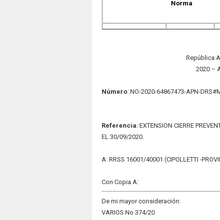
Norma
República A
2020 – 
Número
: NO-2020-64867473-APN-DRS#
Refere
nc
ia
: EXTENSION CIERRE PREVEN
EL 30/09/2020.
A: RRSS 16001/40001 (CIPOLLETTI -PROV
Con Copia A:
De mi mayor consideración:
VARIOS
No 374/20