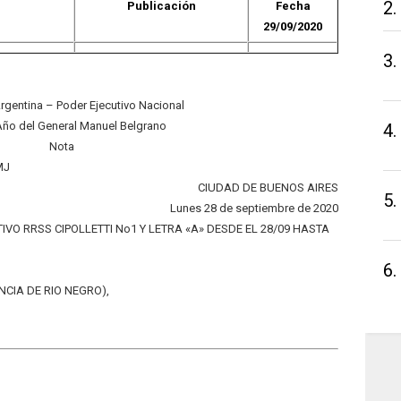
2.
Publicación
Fecha
29/09/2020
3.
rgentina – Poder Ejecutivo Nacional
Año del General Manuel Belgrano
4.
Nota
MJ
CIUDAD DE BUENOS AIRES
5.
Lunes 28 de septiembre de 2020
TIVO RRSS CIPOLLETTI No1 Y LETRA «A» DESDE EL 28/09 HASTA
6.
INCIA DE RIO NEGRO),