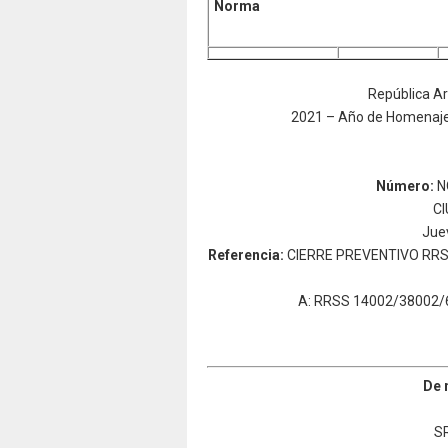
Norma
República Ar
2021 – Año de Homenaje a
Número
:
N
CI
Jue
Refere
nci
a:
CIERRE PREVENTIVO RR
A: RRSS 14002/38002/
De 
S