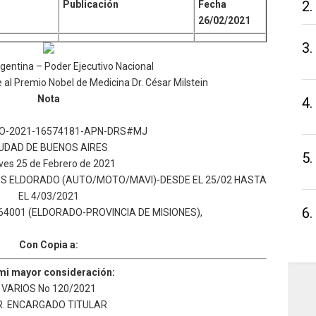
2.
Publicación
Fecha
26/02/2021
3.
gentina – Poder Ejecutivo Nacional
l Premio Nobel de Medicina Dr. César Milstein
Nota
4.
O-2021-16574181-APN-DRS#MJ
UDAD DE BUENOS AIRES
5.
ves 25 de Febrero de 2021
SS ELDORADO (AUTO/MOTO/MAVI)-DESDE EL 25/02 HASTA
EL 4/03/2021
6.
64001 (ELDORADO-PROVINCIA DE MISIONES),
Con Copia a:
mi mayor consideración:
VARIOS No 120/2021
R. ENCARGADO TITULAR